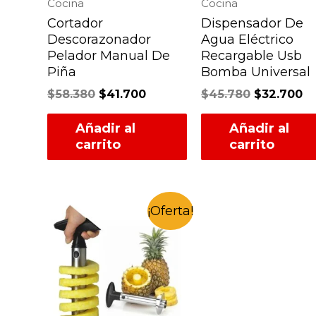
Cocina
Cocina
Cortador
Dispensador De
Descorazonador
Agua Eléctrico
Pelador Manual De
Recargable Usb
Piña
Bomba Universal
$
58.380
$
41.700
$
45.780
$
32.700
Añadir al
Añadir al
carrito
carrito
¡Oferta!