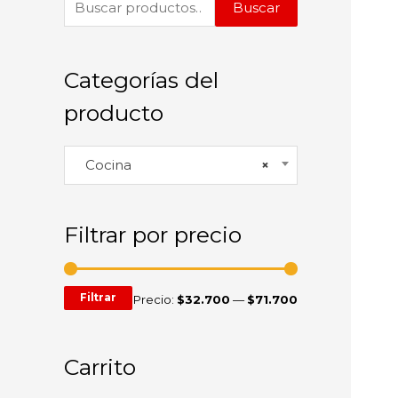
Buscar
Categorías del
producto
Cocina
×
Filtrar por precio
Filtrar
Precio:
$32.700
—
$71.700
Carrito