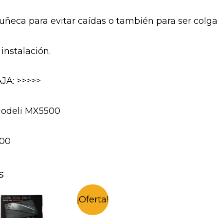
uñeca para evitar caídas o también para ser colga
instalación.
JA: >>>>>
Duodeli MX5500
500
s
¡Oferta!