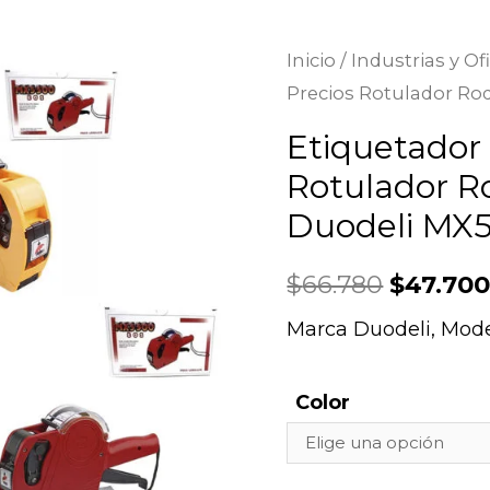
Inicio
/
Industrias y Of
Precios Rotulador Ro
Etiquetador
Rotulador Ro
Duodeli MX
$
66.780
$
47.70
Marca Duodeli, Mod
Color