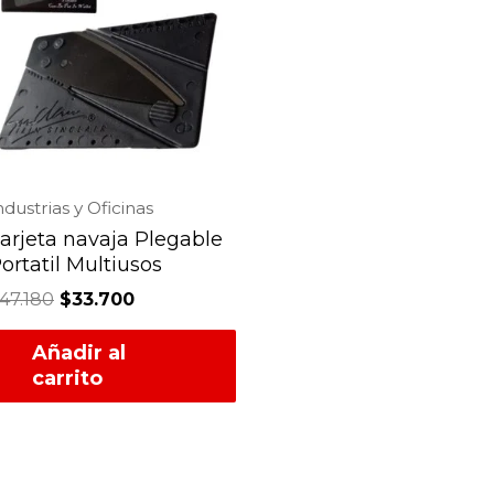
ndustrias y Oficinas
arjeta navaja Plegable
ortatil Multiusos
47.180
$
33.700
Añadir al
carrito