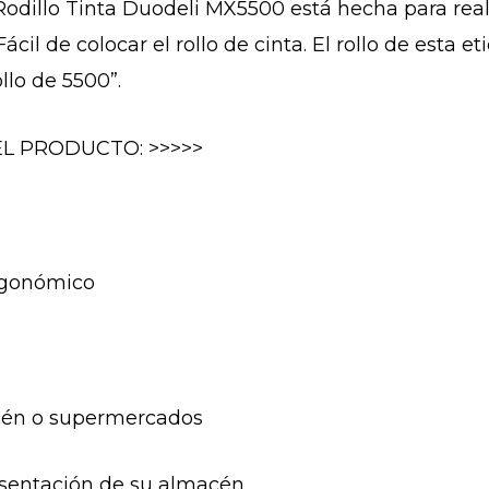
Rodillo Tinta Duodeli MX5500 está hecha para reali
il de colocar el rollo de cinta. El rollo de esta e
ollo de 5500”.
EL PRODUCTO: >>>>>
ergonómico
acén o supermercados
esentación de su almacén