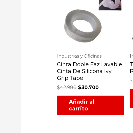
Industrias y Oficinas
I
Cinta Doble Faz Lavable
T
Cinta De Silicona Ivy
P
Grip Tape
$
$
42.980
$
30.700
Añadir al
carrito