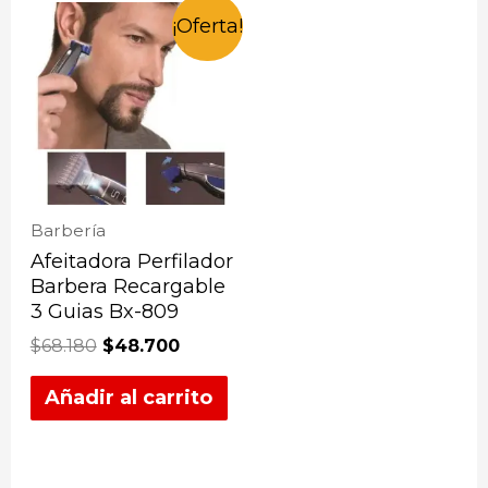
¡Oferta!
Barbería
Afeitadora Perfilador
Barbera Recargable
3 Guias Bx-809
$
68.180
$
48.700
Añadir al carrito