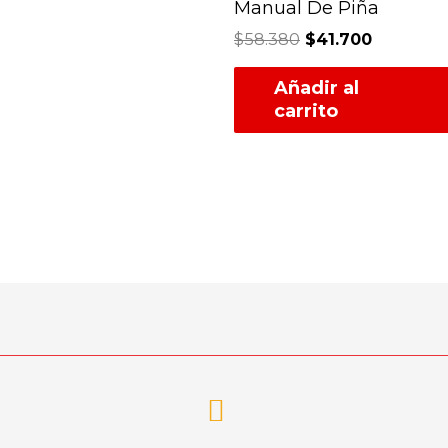
Manual De Piña
$
58.380
$
41.700
Añadir al
carrito