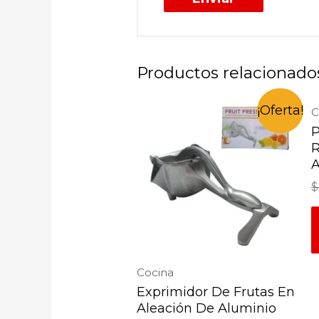
Productos relacionado
¡Oferta!
C
P
R
A
$
Cocina
Exprimidor De Frutas En
Aleación De Aluminio