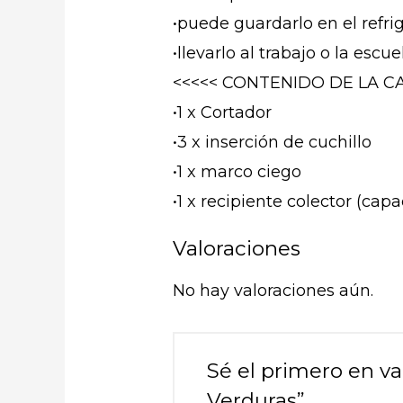
•puede guardarlo en el refr
•llevarlo al trabajo o la es
<<<<< CONTENIDO DE LA CA
•1 x Cortador
•3 x inserción de cuchillo
•1 x marco ciego
•1 x recipiente colector (cap
Valoraciones
No hay valoraciones aún.
Sé el primero en v
Verduras”