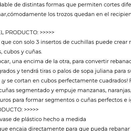
dable de distintas formas que permiten cortes dif
onar,cómodamente los trozos quedan en el recipien
EL PRODUCTO: >>>>>
a que con solo 3 insertos de cuchillas puede crear
s, cubos y cuñas.
ocar, una encima de la otra, para convertir rebana
grados y tendrá tiras o palos de sopa juliana para 
do, ¡y se cortan en cubos perfectamente cuadrados!
e cuñas segmentado y empuje manzanas, naranjas, 
ros para formar segmentos o cuñas perfectos e i
DUCTO: >>>>>
nvase de plástico hecho a medida
 que encaja directamente para que pueda rebanar y