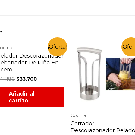
s
¡Oferta!
¡Ofer
ocina
elador Descorazonador
ebanador De Piña En
cero
47.180
$
33.700
Añadir al
carrito
Cocina
Cortador
Descorazonador Pelado