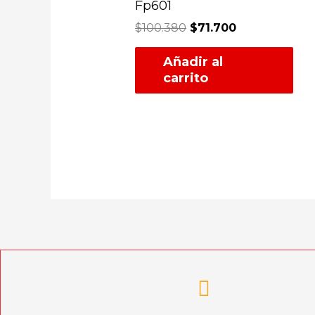
Fp601
$
100.380
$
71.700
Añadir al
carrito