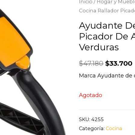
Inicio
/
Hogar y Muebl
Cocina Rallador Pica
Ayudante De
Picador De 
Verduras
$
47.180
$
33.700
Marca Ayudante de 
Agotado
SKU:
4255
Categoría:
Cocina