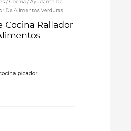
es
/
Cocina
/ Ayudante De
dor De Alimentos Verduras
 Cocina Rallador
Alimentos
cocina picador