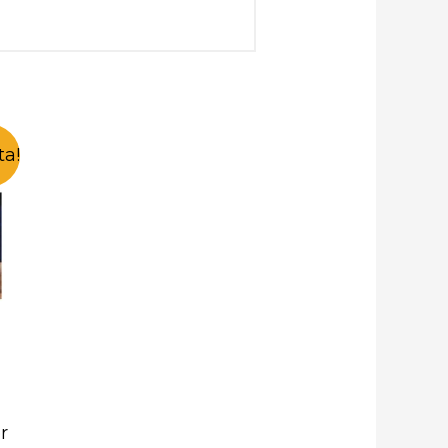
ta!
r