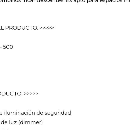
billos incandescentes. Es apto para espacios in
EL PRODUCTO: >>>>>
– 500
DUCTO: >>>>>
 de iluminación de seguridad
r de luz (dimmer)