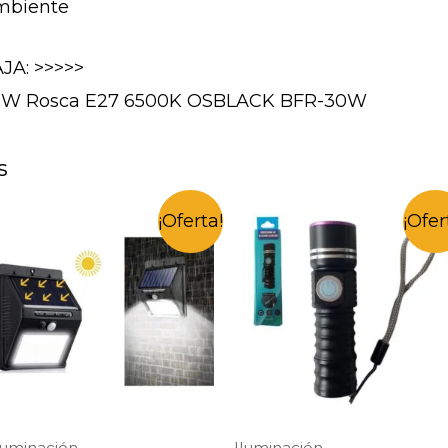
ambiente
JA: >>>>>
 30W Rosca E27 6500K OSBLACK BFR-30W
s
¡Oferta!
¡Ofer
luminación
Iluminación