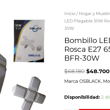
Inicio
/
Hogar y Muebl
LED Plegable 30W Ro
30W
Bombillo LE
Rosca E27 
BFR-30W
$
68.180
$
48.700
Marca OSBLACK, M
Disponibilidad:
2 d