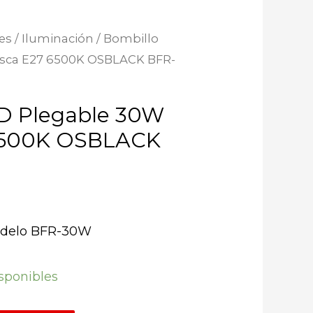
es
/
Iluminación
/ Bombillo
sca E27 6500K OSBLACK BFR-
D Plegable 30W
6500K OSBLACK
odelo BFR-30W
isponibles