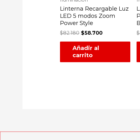
Linterna Recargable Luz
L
LED 5 modos Zoom
P
Power Style
B
$
82.180
$
58.700
$
Añadir al
carrito