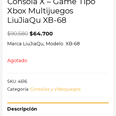
Consola X – Game Tipo
Xbox Multijuegos
LiuJiaQu XB-68
$
90.580
$
64.700
Marca LiuJiaQu, Modelo XB-68
Agotado
SKU:
4616
Categoría:
Consolas y Videojuegos
Descripción