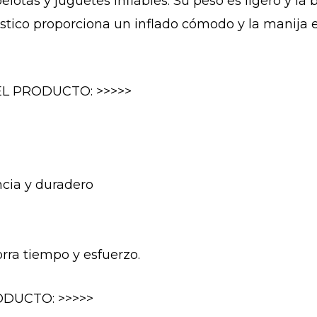
pelotas y juguetes inflables. Su peso es ligero y la 
ástico proporciona un inflado cómodo y la manija
EL PRODUCTO: >>>>>
ncia y duradero
rra tiempo y esfuerzo.
DUCTO: >>>>>