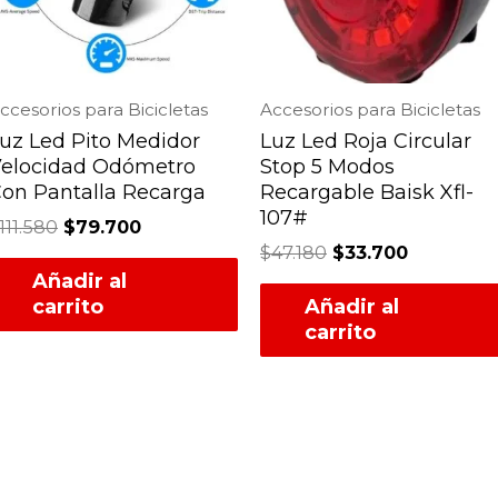
ccesorios para Bicicletas
Accesorios para Bicicletas
uz Led Pito Medidor
Luz Led Roja Circular
elocidad Odómetro
Stop 5 Modos
on Pantalla Recarga
Recargable Baisk Xfl-
107#
111.580
$
79.700
$
47.180
$
33.700
Añadir al
carrito
Añadir al
carrito