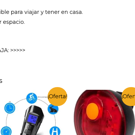
ble para viajar y tener en casa.
r espacio.
JA: >>>>>
s
¡Oferta!
¡Ofer