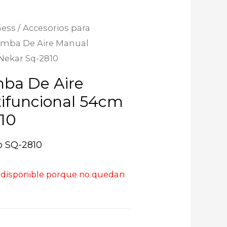
ness
/
Accesorios para
Bomba De Aire Manual
Nekar Sq-2810
mba De Aire
ifuncional 54cm
10
o SQ-2810
 disponible porque no quedan