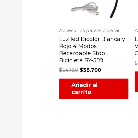
Accesorios para Bicicletas
A
Luz led Bicolor Blanca y
L
Rojo 4 Modos
V
Recargable Stop
C
Bicicleta BY-589
$
$
54.180
$
38.700
Añadir al
carrito