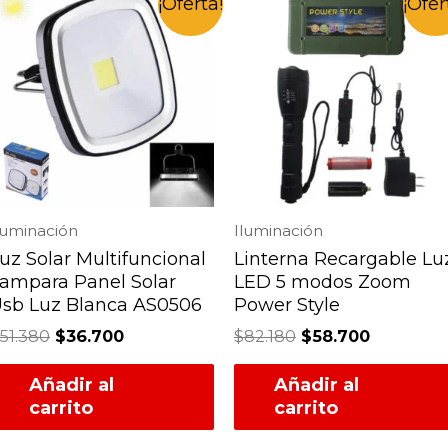
¡Oferta!
¡Ofer
luminación
Iluminación
uz Solar Multifuncional
Linterna Recargable Lu
ampara Panel Solar
LED 5 modos Zoom
sb Luz Blanca AS0506
Power Style
51.380
$
36.700
$
82.180
$
58.700
Añadir al
Añadir al
carrito
carrito