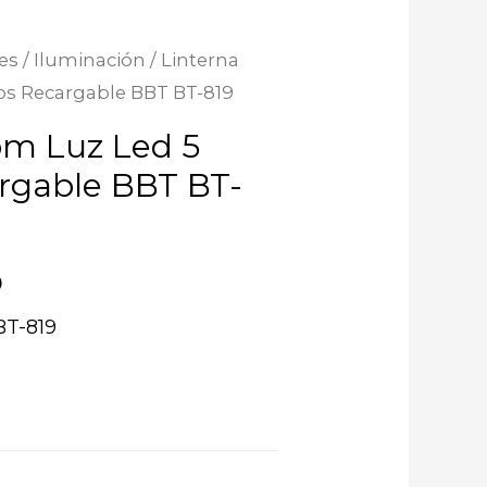
es
/
Iluminación
/ Linterna
s Recargable BBT BT-819
om Luz Led 5
rgable BBT BT-
0
BT-819