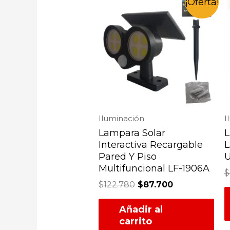
¡Oferta!
Iluminación
I
Lampara Solar
L
Interactiva Recargable
L
Pared Y Piso
U
Multifuncional LF-1906A
$
$
122.780
$
87.700
Añadir al
carrito