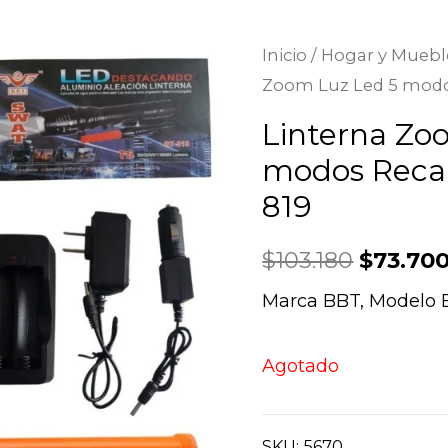
Inicio
/
Hogar y Muebl
Zoom Luz Led 5 modo
Linterna Zo
modos Reca
819
$
103.180
$
73.70
Marca BBT, Modelo 
Agotado
SKU:
5670