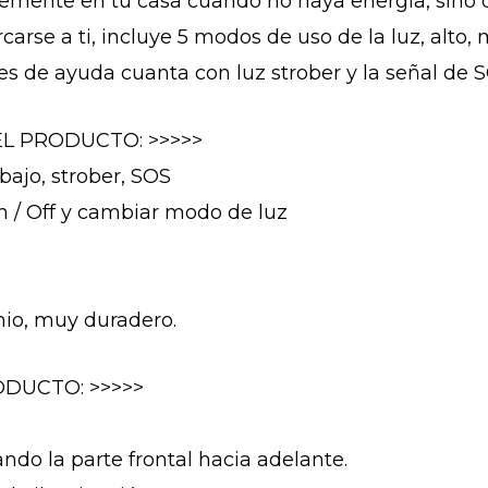
emente en tu casa cuando no haya energía, sino 
arse a ti, incluye 5 modos de uso de la luz, alto,
es de ayuda cuanta con luz strober y la señal de S
EL PRODUCTO: >>>>>
bajo, strober, SOS
n / Off y cambiar modo de luz
nio, muy duradero.
DUCTO: >>>>>
ando la parte frontal hacia adelante.