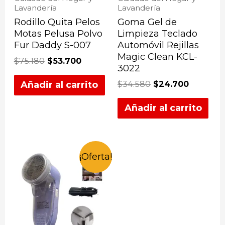
Lavandería
Lavandería
Rodillo Quita Pelos
Goma Gel de
Motas Pelusa Polvo
Limpieza Teclado
Fur Daddy S-007
Automóvil Rejillas
Magic Clean KCL-
$
75.180
$
53.700
3022
$
34.580
$
24.700
Añadir al carrito
Añadir al carrito
¡Oferta!