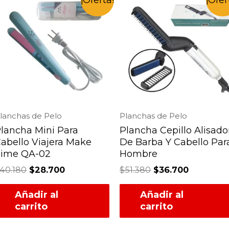
lanchas de Pelo
Planchas de Pelo
lancha Mini Para
Plancha Cepillo Alisado
abello Viajera Make
De Barba Y Cabello Par
Time QA-02
Hombre
40.180
$
28.700
$
51.380
$
36.700
Añadir al
Añadir al
carrito
carrito