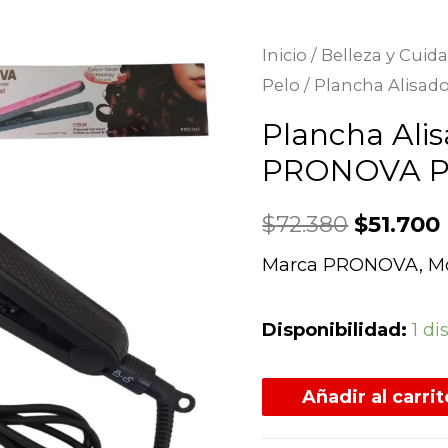
Inicio
/
Belleza y Cuid
Pelo
/ Plancha Alisa
Plancha Alis
PRONOVA P
$
72.380
$
51.700
Marca PRONOVA, Mo
Disponibilidad:
1 di
Añadir al carrit