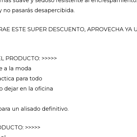
 más suave y sedoso resistente al encrespamiento
y no pasarás desapercibida.
TE TRAE ESTE SUPER DESCUENTO, APROVECHA YA U
EL PRODUCTO: >>>>>
re a la moda
actica para todo
o dejar en la oficina
ra un alisado definitivo.
DUCTO: >>>>>