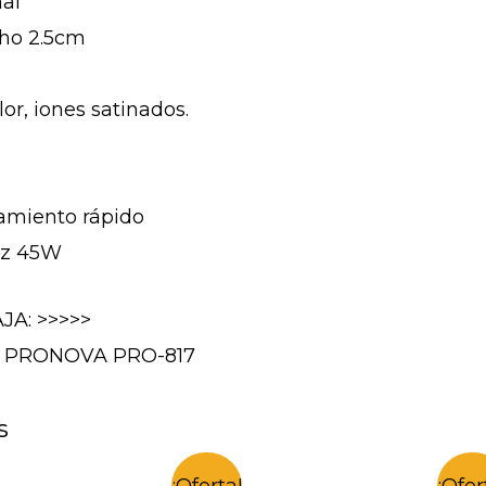
nal
cho 2.5cm
or, iones satinados.
tamiento rápido
 Hz 45W
JA: >>>>>
llo PRONOVA PRO-817
s
¡Oferta!
¡Ofer