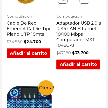
Computación
Computación
Cable De Red
Adaptador USB 2.0 a
Ethernet Cat 5e Tipo
Rj45 LAN Ethernet
Plano UTP 1.5mts
10/100 Mbps
Computador MST-
$
34.580
$
24.700
1046G-8
$
47.180
$
33.700
Añadir al carrito
Añadir al carrito
¡Oferta!