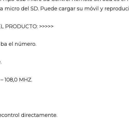
ura micro del SD. Puede cargar su móvil y reprodu
EL PRODUCTO: >>>>>
iba el número.
.
 – 108,0 MHZ.
econtrol directamente.