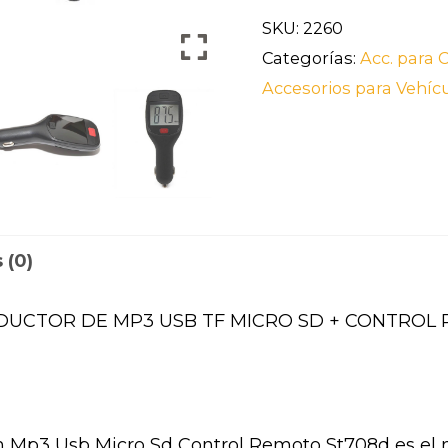
SKU:
2260
Categorías:
Acc. para 
Accesorios para Vehíc
 (0)
DUCTOR DE MP3 USB TF MICRO SD + CONTROL 
 Mp3 Usb Micro Sd Control Remoto St708d es el m