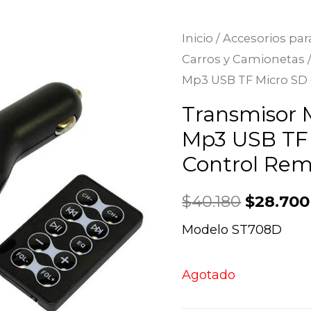
Inicio
/
Accesorios par
Carros y Camionetas
Mp3 USB TF Micro SD
Transmisor
Mp3 USB TF 
Control Re
$
40.180
$
28.700
Modelo ST708D
Agotado