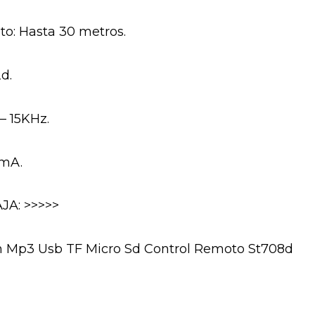
o: Hasta 30 metros.
d.
– 15KHz.
0mA.
JA: >>>>>
m Mp3 Usb TF Micro Sd Control Remoto St708d