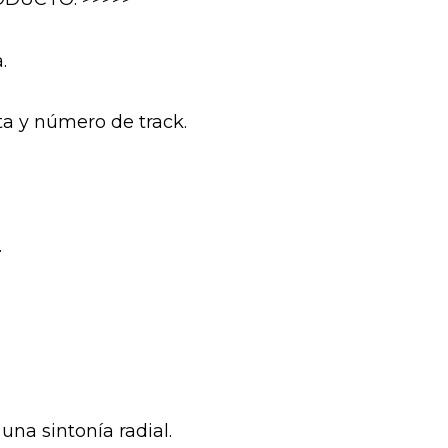
.
sta y número de track.
.
na sintonía radial.