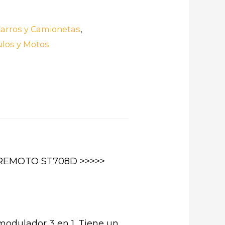
Carros y Camionetas
,
ulos y Motos
REMOTO ST708D >>>>>
odulador 3 en 1. Tiene un