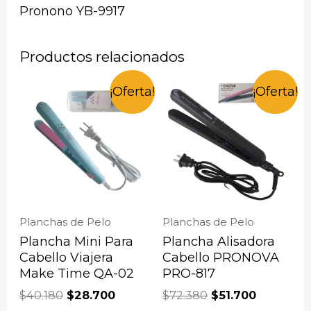
Pronono YB-9917
Productos relacionados
¡Oferta!
¡Oferta!
Planchas de Pelo
Planchas de Pelo
Plancha Mini Para
Plancha Alisadora
Cabello Viajera
Cabello PRONOVA
Make Time QA-02
PRO-817
$
40.180
$
28.700
$
72.380
$
51.700