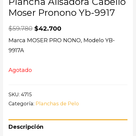
Plancha Alisadora Cabello
Moser Pronono Yb-9917
$
59.780
$
42.700
Marca MOSER PRO NONO, Modelo YB-
9917A
Agotado
SKU:
4715
Categoría:
Planchas de Pelo
Descripción