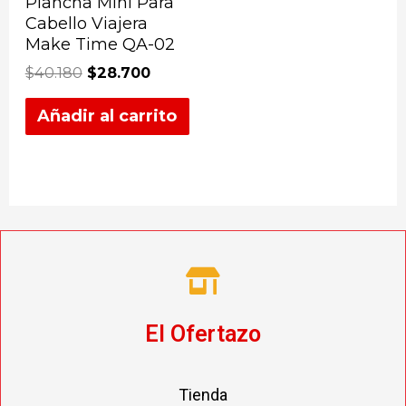
Plancha Mini Para
Cabello Viajera
Make Time QA-02
$
40.180
$
28.700
Añadir al carrito
El Ofertazo
Tienda